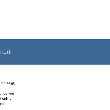
iert.
und zeigt,
Kunde von
t online
chen,