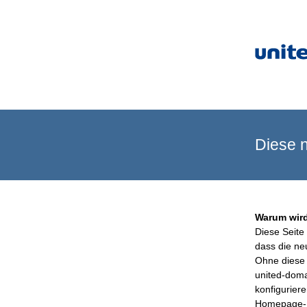
Diese n
Warum wird
Diese Seite 
dass die ne
Ohne diese 
united-doma
konfigurier
Homepage-B