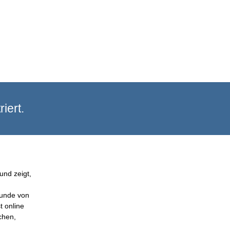
iert.
und zeigt,
Kunde von
t online
chen,