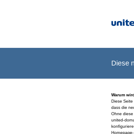
Diese n
Warum wird
Diese Seite 
dass die ne
Ohne diese 
united-doma
konfigurier
Homepage-B