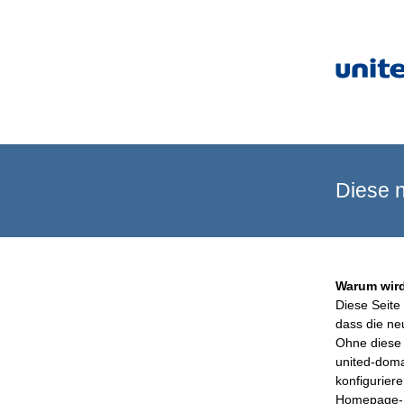
Diese n
Warum wird
Diese Seite 
dass die ne
Ohne diese 
united-doma
konfigurier
Homepage-B