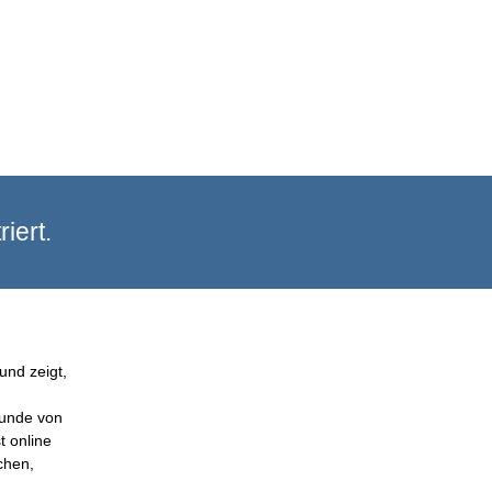
iert.
und zeigt,
Kunde von
t online
chen,