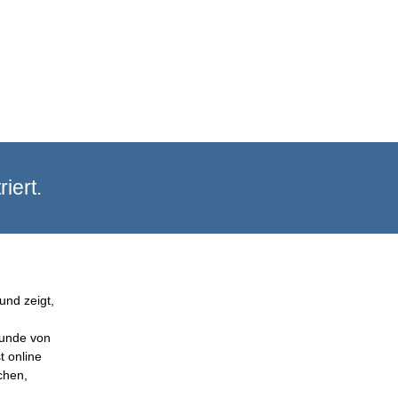
iert.
und zeigt,
Kunde von
t online
chen,