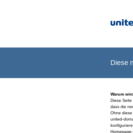
Diese n
Warum wird
Diese Seite 
dass die ne
Ohne diese 
united-doma
konfigurier
Homepage-B